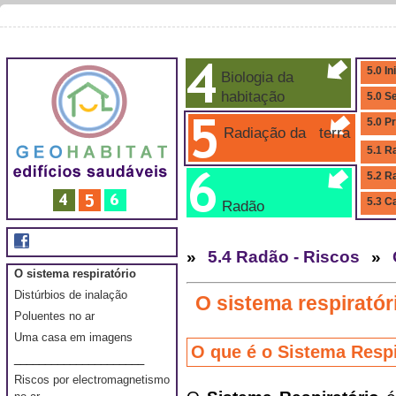
5.0 In
Biologia da
habitação
5.0 S
5.0 P
Radiação da terra
5.1 R
5.2 R
5.3 C
Radão
»
5.4 Radão - Riscos
»
O sistema respiratório
Distúrbios de inalação
O sistema respiratór
Poluentes no ar
Uma casa em imagens
O que é o Sistema Respi
_____________________
Riscos por electromagnetismo