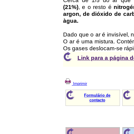
Cerca de 1/5 do ar que
(21%)
, e o resto é
nitrogé
argon, de dióxido de car
àgua.
Dado que o ar é invisível
O ar é uma mistura. Conté
Os gases deslocam-se rápi
Link para a página 
Imprimir
Formulário de
contacto