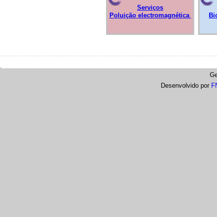
Serviços
Poluição electromagnética
Bi
Ge
Desenvolvido por
F