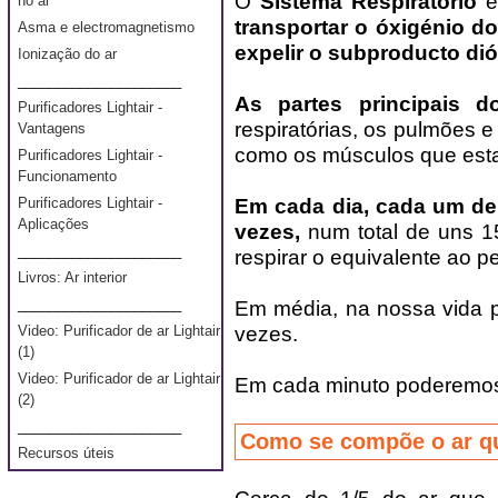
O
Sistema Respiratório
é
no ar
transportar o óxigénio do
Asma e electromagnetismo
expelir o subproducto di
Ionização do ar
_____________________
As partes principais do
Purificadores Lightair -
respiratórias, os pulmões 
Vantagens
como os músculos que esta
Purificadores Lightair -
Funcionamento
Em cada dia, cada um de
Purificadores Lightair -
Aplicações
vezes,
num total de uns 15
_____________________
respirar o equivalente ao 
Livros: Ar interior
_____________________
Em média, na nossa vida p
vezes.
Video: Purificador de ar Lightair
(1)
Video: Purificador de ar Lightair
Em cada minuto poderemos 
(2)
_____________________
Como se compõe o ar q
Recursos úteis