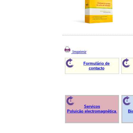
Imprimir
Formulário de
contacto
Serviços
Poluição electromagnética
Bi