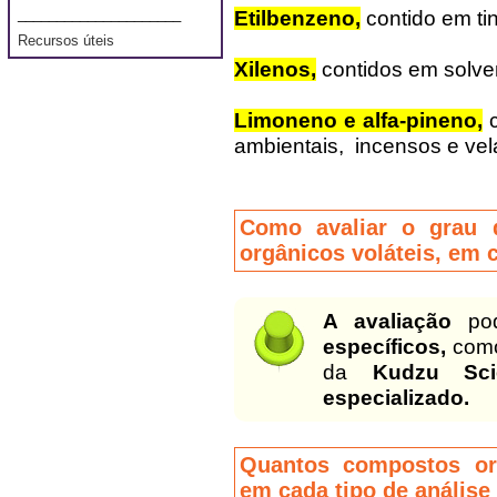
_____________________
Etilbenzeno,
contido em tin
Recursos úteis
Xilenos,
contidos em solven
Limoneno e alfa-pineno,
ambientais, incensos e ve
Como avaliar o grau 
orgânicos voláteis, em 
A avaliação
po
específicos,
como
da
Kudzu Scie
especializado.
Quantos compostos or
em cada tipo de anális