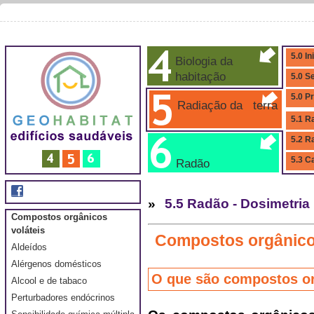
5.0 In
Biologia da
habitação
5.0 S
5.0 P
Radiação da terra
5.1 R
5.2 R
5.3 C
Radão
»
5.5 Radão - Dosimetria
Compostos orgânicos
voláteis
Compostos orgânicos
Aldeídos
Alérgenos domésticos
O que são compostos or
Alcool e de tabaco
Perturbadores endócrinos