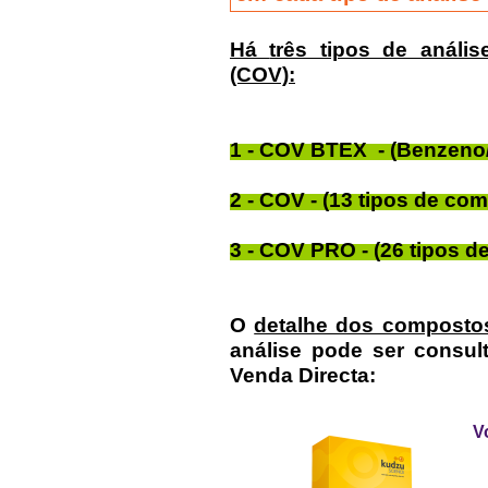
Há
três tipos de análi
(COV):
1 - COV BTEX - (Benzeno/
2 - COV - (13 tipos de co
3 - COV PRO - (26 tipos d
O
detalhe dos compostos
análise pode ser consu
Venda Directa:
V