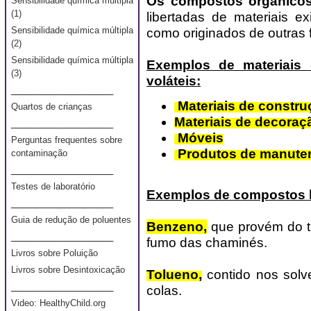
Os compostos orgânicos
Sensibilidade química múltipla
(1)
libertadas de materiais ex
Sensibilidade química múltipla
como originados de outras 
(2)
Sensibilidade química múltipla
Exemplos de materiais
(3)
voláteis
:
_____________________
Materiais de constru
Quartos de crianças
Materiais de decoraç
_____________________
Móveis
Perguntas frequentes sobre
Produtos de manute
contaminação
_____________________
Testes de laboratório
Exemplos de compostos li
_____________________
Guia de redução de poluentes
Benzeno,
que provém do t
_____________________
fumo das chaminés.
Livros sobre Poluição
Livros sobre Desintoxicação
Tolueno,
contido nos solv
_____________________
colas.
Video: HealthyChild.org